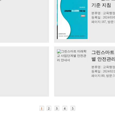
기준 지침
분류명 : 교육행
등록일 : 2024/03/
페이지:187, 방문:5
그린스마트
별 안전관
분류명 : 교육행
등록일 : 2024/02/
페이지:80, 방문:31
1
2
3
4
5