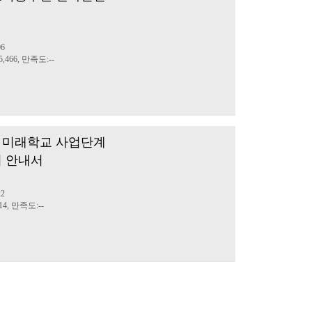
정
06
,466, 만족도:--
 미래학교 사업단계
리 안내서
정
22
4, 만족도:--