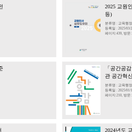
전
2025 교
등)
분류명 : 교육행
등록일 : 2025/03/
페이지:439, 방문:1
준
「공간공감」
관 공간혁신
분류명 : 교육행
등록일 : 2025/01/
페이지:210, 방문:1
서
2024년도