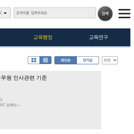
)
교육행정
교육연구
육공무원 인사관련 기준
정
25
37, 만족도:--