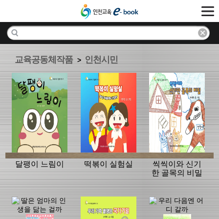
교육공동체작품
인천시민
>
달팽이 느림이
떡볶이 실험실
씩씩이와 신기
한 골목의 비밀