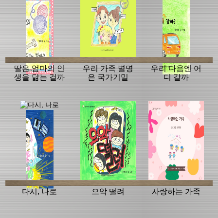
딸은 엄마의 인
우리 가족 별명
우리 다음엔 어
생을 닮는 걸까
은 국가기밀
디 갈까
다시, 나로
으악 떨려
사랑하는 가족