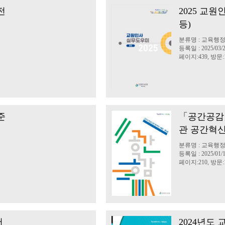
전
2025 교
등)
분류명 : 교육행
등록일 : 2025/03/
페이지:439, 방문:1
준
「공간공감」
관 공간혁신
분류명 : 교육행
등록일 : 2025/01/
페이지:210, 방문:1
서
2024년도