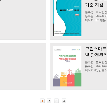
기준 지침
분류명 : 교육행
등록일 : 2024/03/
페이지:187, 방문:5
그린스마트
별 안전관
분류명 : 교육행
등록일 : 2024/02/
페이지:80, 방문:31
1
2
3
4