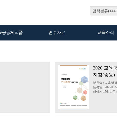
검색분류(1446
육공동체작품
연수자료
교육소식
2026 교
지침(중등)
분류명 : 교육행
등록일 : 2025/11/
페이지:176, 방문:9