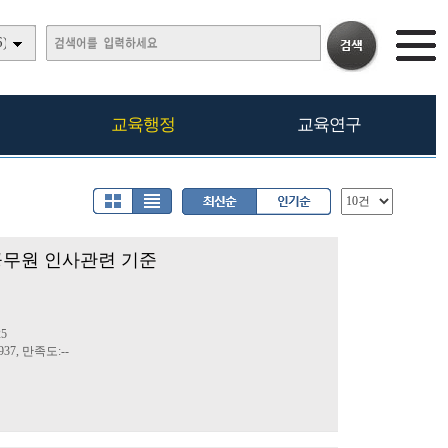
)
교육행정
교육연구
육공무원 인사관련 기준
정
25
37, 만족도:--