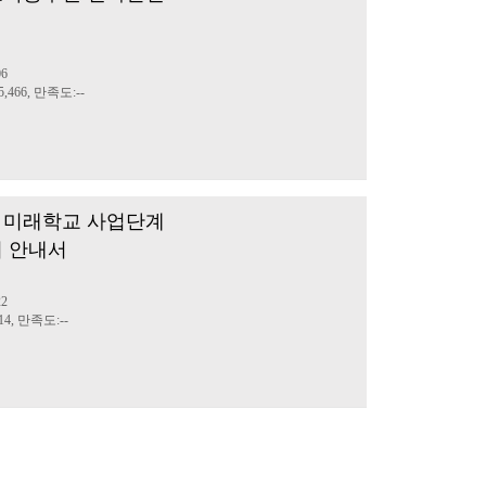
정
06
,466, 만족도:--
 미래학교 사업단계
리 안내서
정
22
4, 만족도:--