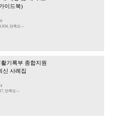
 가이드북)
료
20
,834, 만족도:--
교생활기록부 종합지원
회신 사례집
료
14
7, 만족도:--