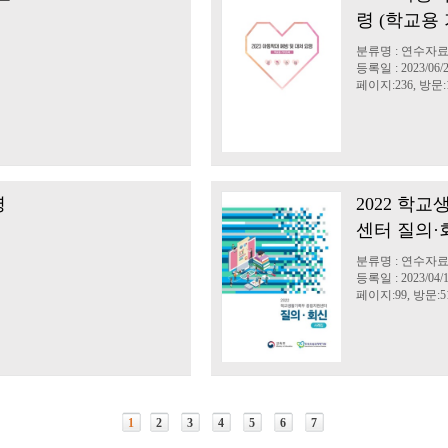
령 (학교용
분류명 : 연수자
등록일 : 2023/06/
페이지:236, 방문:1
령
2022 학
센터 질의·
분류명 : 연수자
등록일 : 2023/04/
페이지:99, 방문:51
1
2
3
4
5
6
7