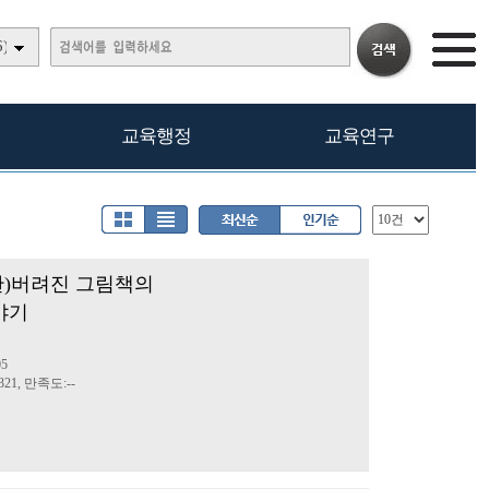
)
교육행정
교육연구
관)버려진 그림책의
야기
료
05
21, 만족도:--