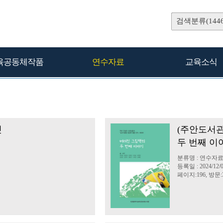
검색분류(1446
육공동체작품
연수자료
교육소식
엇
(주안도서
두 번째 이
분류명 : 연수자
등록일 : 2024/12/
페이지:196, 방문:3