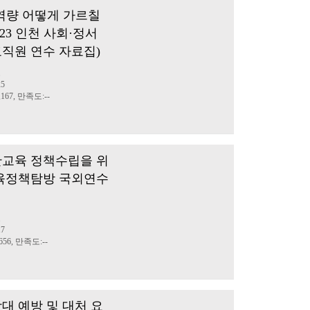
역량 어떻게 가르칠
023 인천 사회·정서
 교직원 연수 자료집)
료
25
167, 만족도:--
안교육 정책수립을 위
 교육정책탐방 국외연수
료
17
56, 만족도:--
학대 예방 및 대처 요