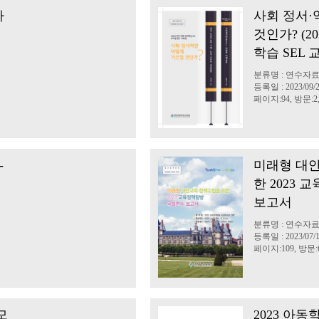
자
사회 정서·
것인가? (2
학습 SEL
분류명 : 연수자
등록일 : 2023/09/
페이지:94, 방문:2,
-
미래형 대
한 2023
보고서
분류명 : 연수자
등록일 : 2023/07/
페이지:109, 방문:6
모
2023 아동