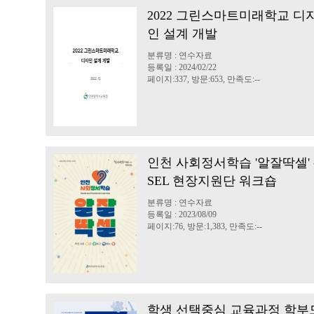
2022 그린스마트미래학교 디
인 설계 개발
분류명 : 연수자료
등록일 : 2024/02/22
페이지:337, 방문:653, 만족도:--
인천 사회정서학습 '알잘딱셀' 
SEL 현장지원단 워크숍
분류명 : 연수자료
등록일 : 2023/08/09
페이지:76, 방문:1,383, 만족도:--
학생 선택중심 교육과정 학부