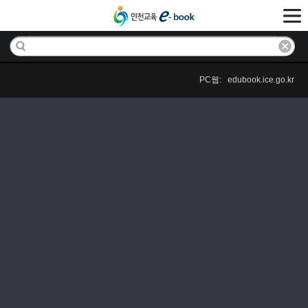
PC웹: edubook.ice.go.kr