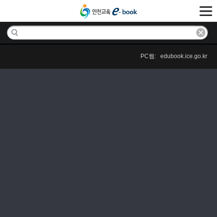
PC웹: edubook.ice.go.kr