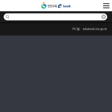
PC웹: edubook.ice.go.kr