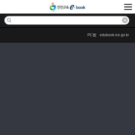
PC웹: edubook.ice.go.kr