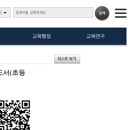
)
교육행정
교육연구
도서(초등