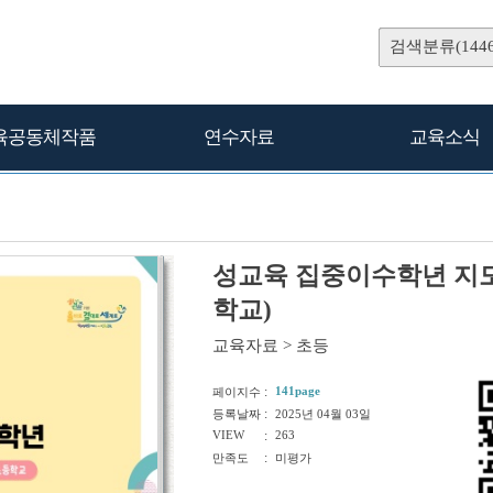
검색분류(1446
육공동체작품
연수자료
교육소식
성교육 집중이수학년 지
학교)
교육자료
>
초등
:
141page
페이지수
:
등록날짜
2025년 04월 03일
VIEW
:
263
:
만족도
미평가