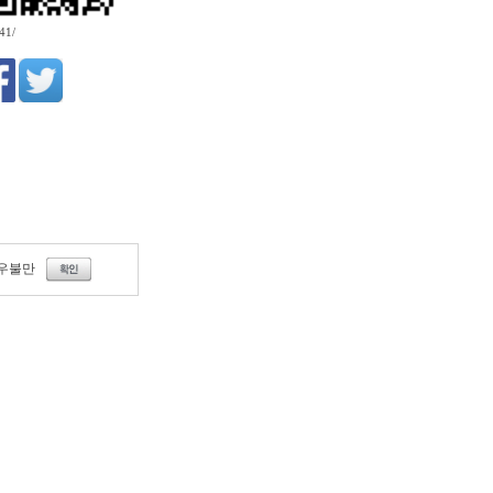
41/
우불만