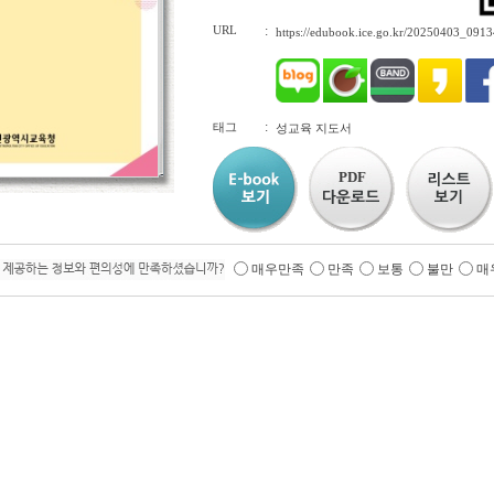
URL
:
https://edubook.ice.go.kr/20250403_0913
:
태그
성교육 지도서
PDF
매우만족
만족
보통
불만
매