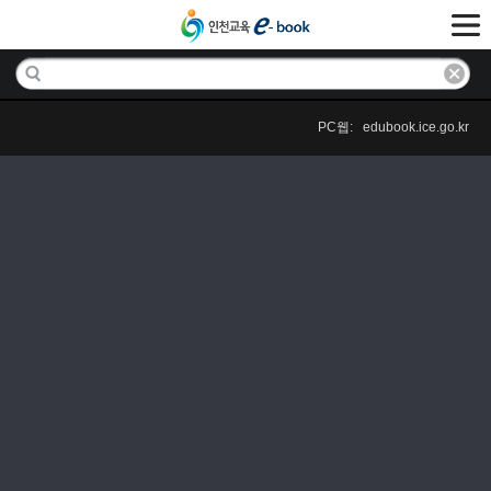
PC웹: edubook.ice.go.kr