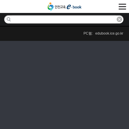
PC웹: edubook.ice.go.kr