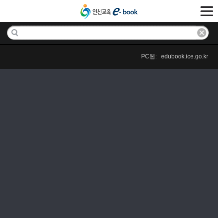
PC웹: edubook.ice.go.kr