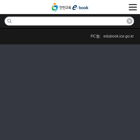
PC웹: edubook.ice.go.kr