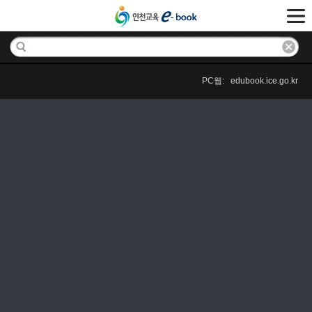
PC웹: edubook.ice.go.kr