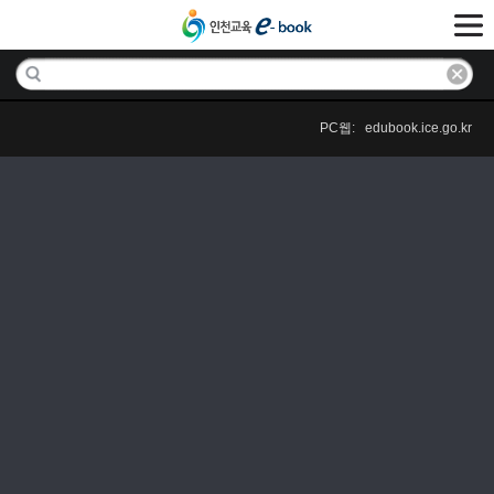
PC웹: edubook.ice.go.kr