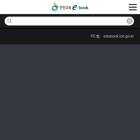
PC웹: edubook.ice.go.kr