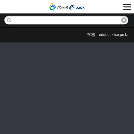
PC웹: edubook.ice.go.kr