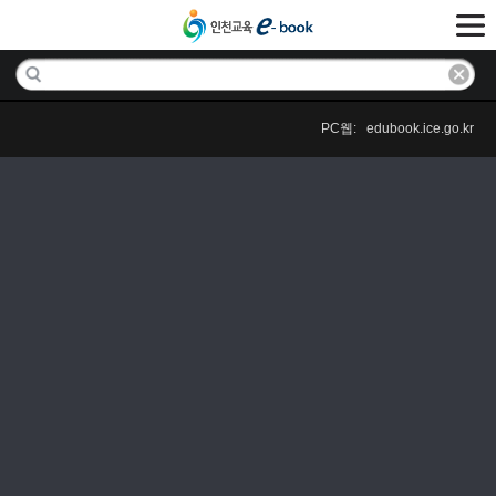
PC웹: edubook.ice.go.kr