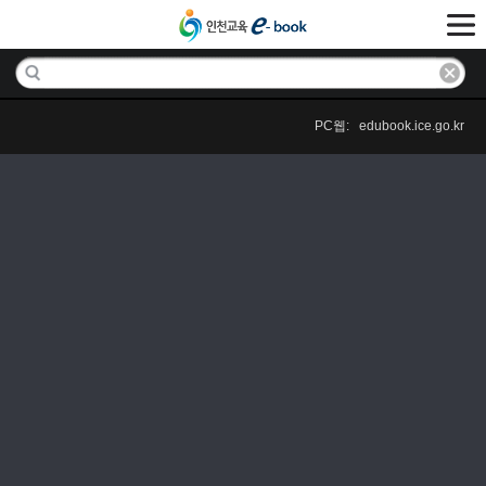
PC웹: edubook.ice.go.kr