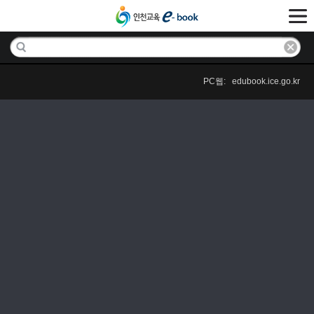
PC웹: edubook.ice.go.kr