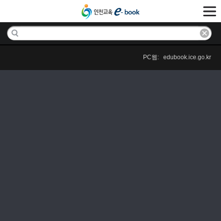
PC웹: edubook.ice.go.kr