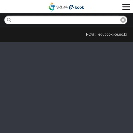
PC웹: edubook.ice.go.kr