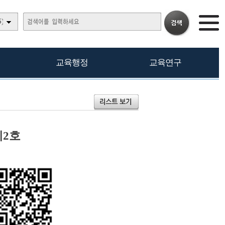
)
교육행정
교육연구
2호