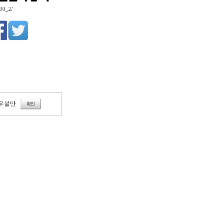
430_2/
우불만