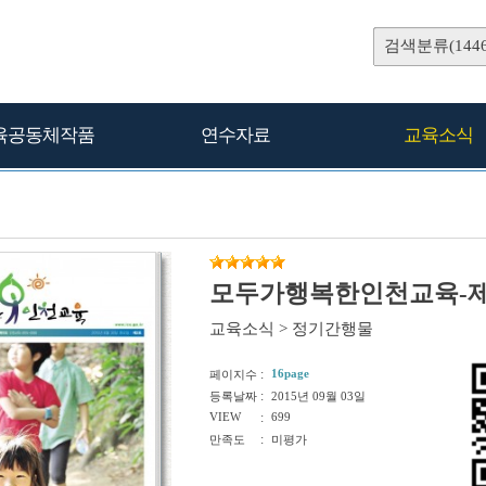
검색분류(1446
육공동체작품
연수자료
교육소식
모두가행복한인천교육-제
교육소식
>
정기간행물
:
16page
페이지수
:
등록날짜
2015년 09월 03일
VIEW
:
699
:
만족도
미평가