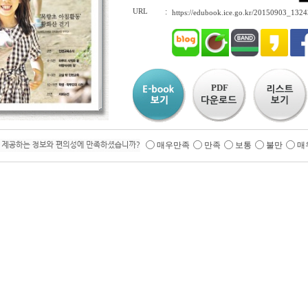
URL
:
https://edubook.ice.go.kr/20150903_132
PDF
매우만족
만족
보통
불만
매