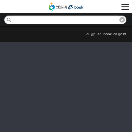
PC웹: edubook.ice.go.kr