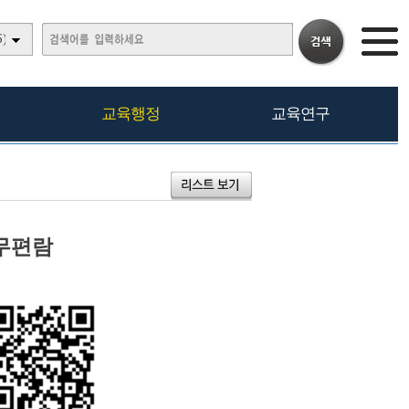
)
교육행정
교육연구
실무편람