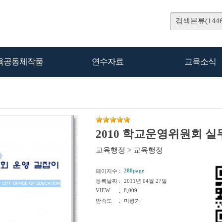
검색분류(1446
육공동체작품
연수자료
교육소식
2010 학교운영위원회 
교육행정
>
교육행정
:
288page
페이지수
:
등록날짜
2011년 04월 27일
VIEW
:
8,009
:
만족도
미평가