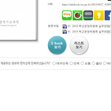
URL
:
https://edubook.ice.go.kr/20110427_034
:
원문파일
61. 2010 학교운영위원회 실무편람[20
61. 2010 학교운영위원회 실무편람[20
매우만족
만족
보통
불만
매