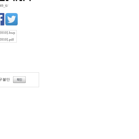
949_6/
10].hwp
10].pdf
우불만