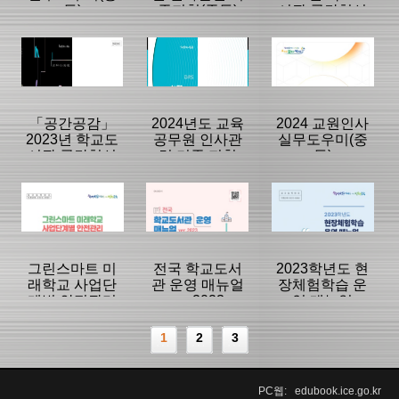
등)
준지침(중등)
서관 공간혁신
사례집.메뉴얼
등록일 :
등록일 :
등록일 :
2026/03/04
2025/11/25
2025/03/26
분류명 : 교육행
분류명 : 교육행
분류명 : 교육행
정
정
정
|
|
|
|
|
|
「공간공감」
2024년도 교육
2024 교원인사
2023년 학교도
공무원 인사관
실무도우미(중
서관 공간혁신
련 기준 지침
등)
페이지:440, 방
페이지:176, 방
페이지:186, 방
사례집
문:1,229
문:937
문:606
등록일 :
등록일 :
등록일 :
2025/03/24
2025/03/24
2025/01/10
분류명 : 교육행
분류명 : 교육행
분류명 : 교육행
정
정
정
|
|
|
|
|
|
그린스마트 미
전국 학교도서
2023학년도 현
래학교 사업단
관 운영 매뉴얼
장체험학습 운
계별 안전관리
ver.2023
영 매뉴얼
페이지:439, 방
페이지:176, 방
페이지:210, 방
안내서
문:1,701
문:914
문:1,254
등록일 :
등록일 :
등록일 :
1
2
3
2025/01/10
2024/03/06
2024/03/06
분류명 : 교육행
분류명 : 교육행
분류명 : 교육행
정
정
정
|
|
|
PC웹: edubook.ice.go.kr