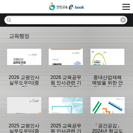
교육행정
2026 교원인사
2026 교육공무
중대산업재해
실무도우미(중
원 인사관련 기
예방을 위한 안
등)
준지침(중등)
전 · 보건 업무
안내서
분류명 : 교육행
분류명 : 교육행
분류명 : 교육행
정
정
정
|
|
|
2025 교원인사
2025 교육공무
「공간공감」
실무도우미(중
원 인사관련 기
2024년 학교도