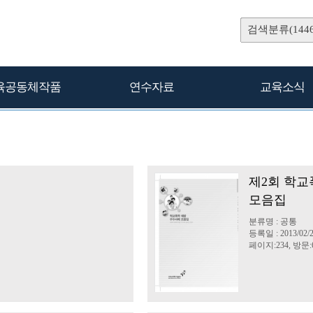
검색분류(1446
육공동체작품
연수자료
교육소식
제2회 학교
모음집
분류명 : 공통
등록일 : 2013/02/
페이지:234, 방문:6