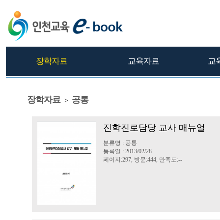
장학자료
교육자료
교
장학자료
공통
>
진학진로담당 교사 매뉴얼
분류명 : 공통
등록일 : 2013/02/28
페이지:297, 방문:444, 만족도:--