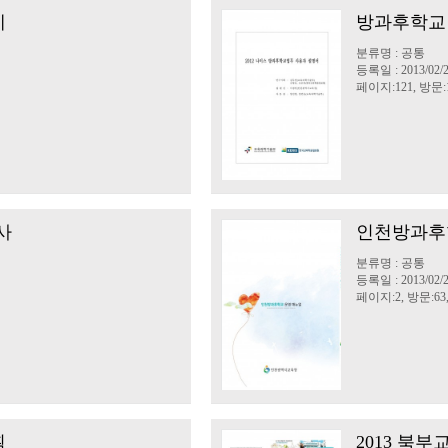
례
방과후학교
분류명 : 공통
등록일 : 2013/02/
페이지:121, 방문:1
사
인천방과후
분류명 : 공통
등록일 : 2013/02/
페이지:2, 방문:63
획
2013 북