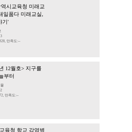
천광역시교육청 미래교
'내일품다 미래교실,
야기'
보
13
28, 만족도:--
2년 12월호> 지구를
오늘부터
행물
02
2, 만족도:--
교육청 학교 감염병