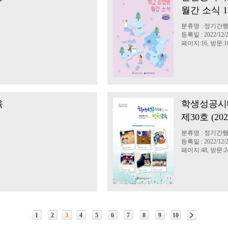
월간 소식 
분류명 : 정기간
등록일 : 2022/12/
페이지:16, 방문:16
육
학생성공시
제30호 (20
분류명 : 정기간
등록일 : 2022/12/
페이지:48, 방문:24
1
2
3
4
5
6
7
8
9
10