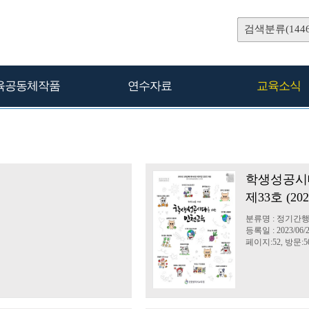
검색분류(1446
육공동체작품
연수자료
교육소식
학생성공시
생
제33호 (20
분류명 : 정기간
등록일 : 2023/06/
페이지:52, 방문:50