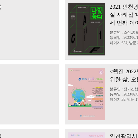
육
2021 인
실 사례집 
세 번째 이
분류명 : 소식,홍
등록일 : 2023/02/
페이지:324, 방문:3
<웹진 202
위한 삶, 
분류명 : 정기간
등록일 : 2023/02/
페이지:89, 방문:17
병
인천광역시