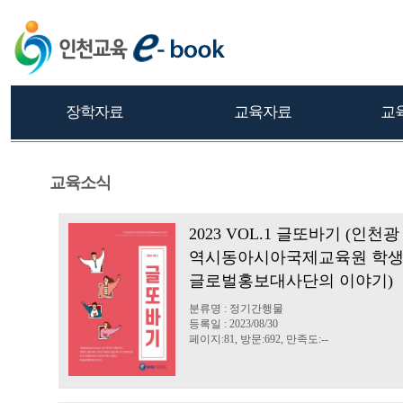
장학자료
교육자료
교
교육소식
2023 VOL.1 글또바기 (인천광
역시동아시아국제교육원 학
글로벌홍보대사단의 이야기)
분류명 : 정기간행물
등록일 : 2023/08/30
페이지:81, 방문:692, 만족도:--