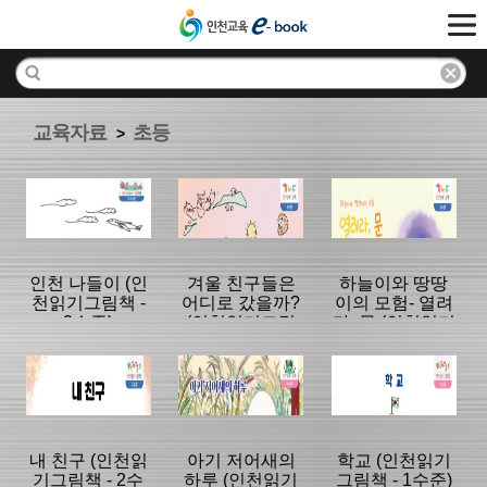
교육자료
초등
>
인천 나들이 (인
겨울 친구들은
하늘이와 땅땅
천읽기그림책 -
어디로 갔을까?
이의 모험- 열려
2수준)
(인천읽기그림
라, 문 (인천읽기
책 - 2수준)
그림책 - 2수준)
분류명 : 초등
분류명 : 초등
분류명 : 초등
|
|
|
내 친구 (인천읽
아기 저어새의
학교 (인천읽기
기그림책 - 2수
하루 (인천읽기
그림책 - 1수준)