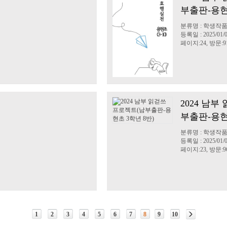
부출판-용현
분류명 : 학생작품
등록일 : 2025/01/
페이지:24, 방문:9
2024 남
부출판-용현
분류명 : 학생작품
등록일 : 2025/01/
페이지:23, 방문:9
1
2
3
4
5
6
7
8
9
10