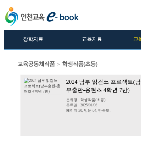
장학자료
교육자료
교
교육공동체작품
학생작품(초등)
>
2024 남부 읽걷쓰 프로젝트(남
부출판-용현초 4학년 7반)
분류명 : 학생작품(초등)
등록일 : 2025/01/06
페이지:30, 방문:64, 만족도:--