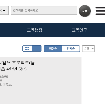
)
교육행정
교육연구
부 읽걷쓰 프로젝트(남
초 4학년 6반)
(초등)
06
8, 만족도:--