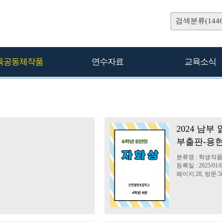
검색분류(1446
육공동체작품
연수자료
교육소식
2024 남
부출판-용현
분류명 : 학생작품
등록일 : 2025/01/
페이지:28, 방문:5