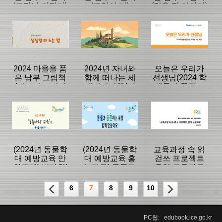
(고장난 자전거)
(고양이 별)
(검은 점 이야기)
등록일 :
등록일 :
등록일 :
2025/01/07
2025/01/07
2025/01/07
분류명 : 중등
분류명 : 중등
분류명 : 초등
|
|
|
|
|
|
2024 마을을 품
2024년 자녀와
오늘은 우리가
은 남부 그림책
함께 떠나는 세
선생님(2024 학
(강아지 또리의
계시민여행(남
생들이 꿈꾸는
페이지:44, 방
페이지:70, 방
페이지:38, 방
심심할때 노는
부 세계시민교
미래형 수업 제
문:106
문:95
문:128
등록일 :
등록일 :
등록일 :
법)
육 활동 결과물)
안)
2025/01/07
2025/01/07
2025/01/07
분류명 : 초등
분류명 : 중등
분류명 : 중등
|
|
|
|
|
|
(2024년 동물학
(2024년 동물학
교육과정 속 읽
대 예방교육 만
대 예방교육 홍
걷쓰 프로젝트
화교재) 반가워!
보자료) 동물과
운영 도움자료
페이지:78, 방
페이지:36, 방
페이지:34, 방
"동물사랑교
공존하는 세상
(중등)
문:72
문:69
문:119
등록일 :
등록일 :
등록일 :
육"은 처음이지?
함께 만들어요
6
7
8
9
10
2025/01/07
2024/12/26
2024/11/26
분류명 : 초등
분류명 : 공통
분류명 : 중등
|
|
|
PC웹: edubook.ice.go.kr