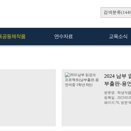
검색분류(1446
육공동체작품
연수자료
교육소식
2024 남
부출판-용연
분류명 : 학생작품
등록일 : 2025/01/
페이지:76, 방문:9