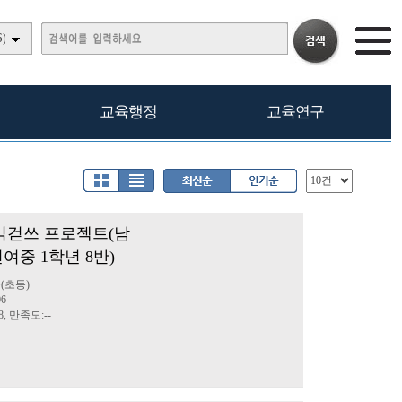
)
교육행정
교육연구
부 읽걷쓰 프로젝트(남
여중 1학년 8반)
(초등)
06
8, 만족도:--