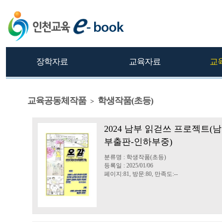
장학자료
교육자료
교
교육공동체작품
학생작품(초등)
>
2024 남부 읽걷쓰 프로젝트(남
부출판-인하부중)
분류명 : 학생작품(초등)
등록일 : 2025/01/06
페이지:81, 방문:80, 만족도:--