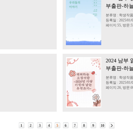
부출판-하늘
분류명 : 학생작품
등록일 : 2025/01/
페이지:55, 방문:5
2024 남
부출판-하늘
분류명 : 학생작품
등록일 : 2025/01/
페이지:26, 방문:6
1
2
3
4
5
6
7
8
9
10