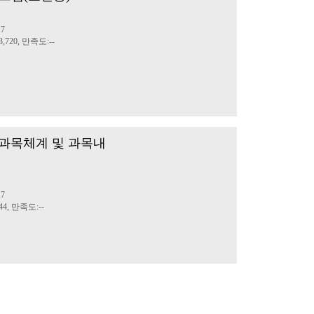
17
,720, 만족도:--
산과목체계 및 과목내
17
4, 만족도:--