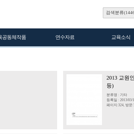
검색분류(1446
육공동체작품
연수자료
교육소식
2013 교
등)
분류명 : 기타
등록일 : 2013/03/
페이지:324, 방문:7