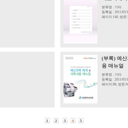
분류명 : 기타
등록일 : 2011/05/
페이지:140, 방문:3
례
(부록) 예
용 매뉴얼
분류명 : 기타
등록일 : 2011/05/
페이지:88, 방문:94
1
2
3
4
5