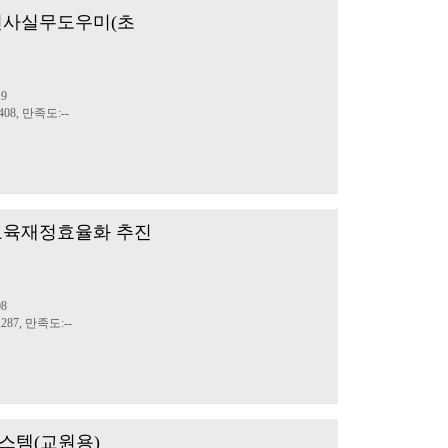
원인사실무도우미(초
정
19
08, 만족도:--
 교육재정효율화 추진
정
08
287, 만족도:--
스템(교원용)