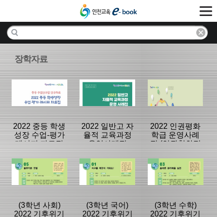
장학자료
2022 중등 학생
2022 일반고 자
2022 인권평화
성장 수업-평가
율적 교육과정
학급 운영사례
레시피 자료집
운영사례집
집 (인권친화적
인 학급살이)
분류명 : 중등
분류명 : 중등
분류명 : 공통
|
|
|
(3학년 사회)
(3학년 국어)
(3학년 수학)
2022 기후위기
2022 기후위기
2022 기후위기