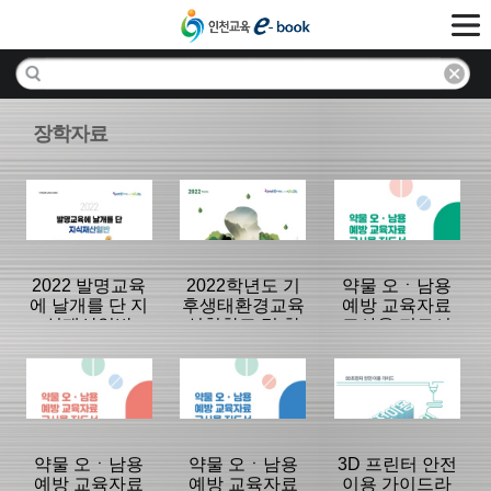
장학자료
2022 발명교육
2022학년도 기
약물 오ㆍ남용
에 날개를 단 지
후생태환경교육
예방 교육자료
식재산일반
실천학교 및 학
교사용 지도서
교숲교육 실천
(고등학생용)
학교 운영사례
분류명 : 공통
분류명 : 공통
분류명 : 중등
집
|
|
|
약물 오ㆍ남용
약물 오ㆍ남용
3D 프린터 안전
예방 교육자료
예방 교육자료
이용 가이드라