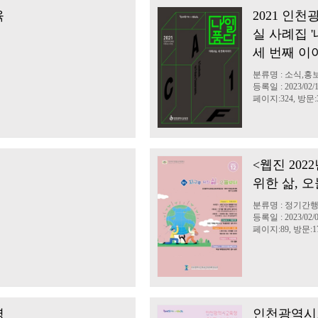
육
2021 인
실 사례집 
세 번째 이
분류명 : 소식,홍
등록일 : 2023/02/
페이지:324, 방문:3
<웹진 202
위한 삶, 
분류명 : 정기간
등록일 : 2023/02/
페이지:89, 방문:17
병
인천광역시