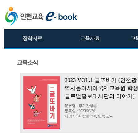
장학자료
교육자료
교
교육소식
2023 VOL.1 글또바기 (인천광
역시동아시아국제교육원 학
글로벌홍보대사단의 이야기)
분류명 : 정기간행물
등록일 : 2023/08/30
페이지:81, 방문:690, 만족도:--