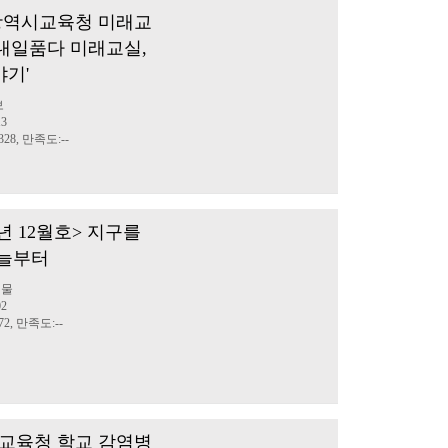
천광역시교육청 미래교
'내일품다 미래교실,
야기'
보
13
28, 만족도:--
2년 12월호> 지구를
오늘부터
행물
02
2, 만족도:--
교육청 학교 감염병