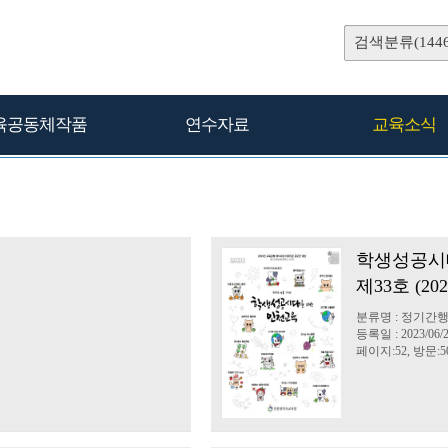
검색분류(1446
육공동체작품
연수자료
교육소식
학생성공시
생
제33호 (20
분류명 : 정기간
등록일 : 2023/06/
페이지:52, 방문:50