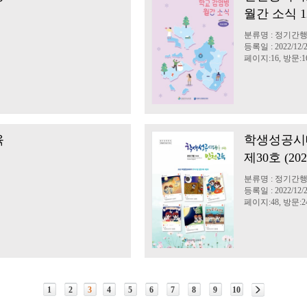
월간 소식 
분류명 : 정기간
등록일 : 2022/12/
페이지:16, 방문:16
육
학생성공시
제30호 (20
분류명 : 정기간
등록일 : 2022/12/
페이지:48, 방문:24
1
2
3
4
5
6
7
8
9
10