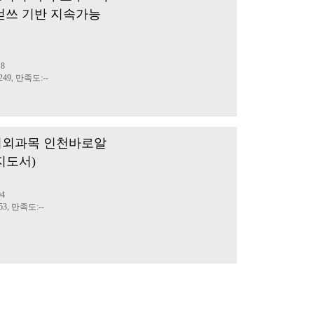
걷쓰 기반 지속가능
18
49, 만족도:--
시외과목 인천바로알
지도서)
04
3, 만족도:--