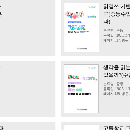
자
읽걷쓰 기반
분
구(중등수
과)
분류명 : 중등
등록일 : 2025/11/
페이지:327, 방문:1
수
생각을 읽는
있을까?(수
분류명 : 중등
등록일 : 2025/11/
페이지:189, 방문:8
과
고등학교 고