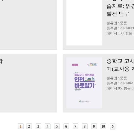
습자료: 읽
발전 탐구
분류명 : 중등
등록일 : 2025/09/
페이지:130, 방문:2
학
중학교 고
기(교사용 
분류명 : 중등
등록일 : 2025/04/
페이지:95, 방문:65
1
2
3
4
5
6
7
8
9
10