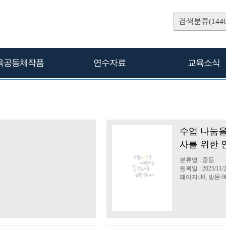
검색분류(1446
육공동체작품
연수자료
교육소식
는
수업 나눔을
사를 위한 
분류명 : 중등
등록일 : 2025/11/
페이지:30, 방문:9