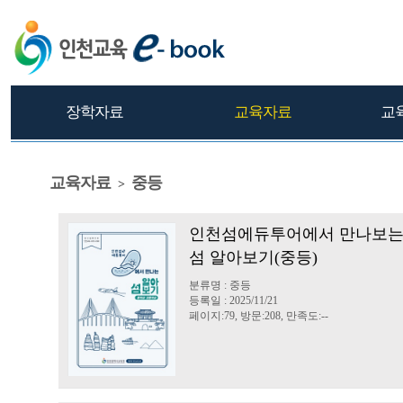
장학자료
교육자료
교
교육자료
중등
>
인천섬에듀투어에서 만나보
섬 알아보기(중등)
분류명 : 중등
등록일 : 2025/11/21
페이지:79, 방문:208, 만족도:--