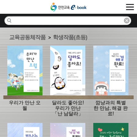
교육공동체작품
학생작품(초등)
>
우리가 만난 오
달라도 좋아요!
깜냥과의 특별
월
우리가 만난
한 만남, 해결 완
「난 남달라」
료!