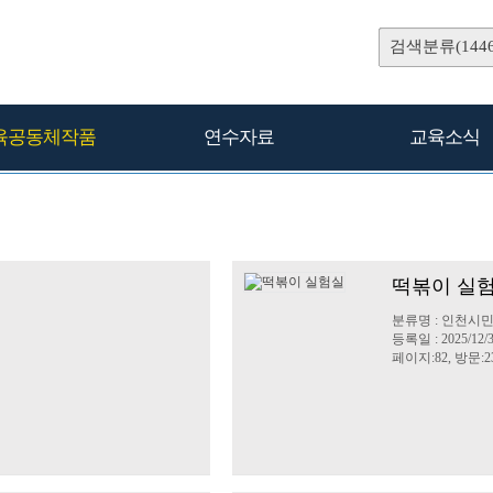
검색분류(1446
육공동체작품
연수자료
교육소식
떡볶이 실
분류명 : 인천시
등록일 : 2025/12/
페이지:82, 방문:2