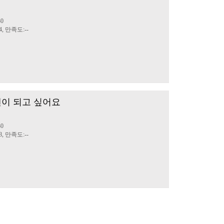
민
30
4, 만족도:--
이 되고 싶어요
민
30
8, 만족도:--