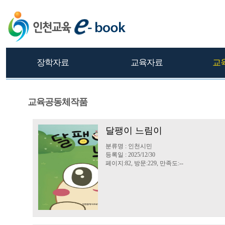
장학자료
교육자료
교
교육공동체작품
달팽이 느림이
분류명 : 인천시민
등록일 : 2025/12/30
페이지:82, 방문:229, 만족도:--