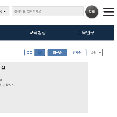
)
교육행정
교육연구
험실
민
30
3, 만족도:--