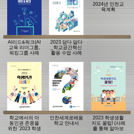
2024년 인천교
육계획
AI리드&워크(AI
2023 담다 닮다
교육 리더그룹,
_학교공간혁신
워킹그룹 사례
활용 수업 사례
나눔집)
집
학교에서의 아
인천세계로배움
2023 학생생활
동인권 존중을
학교 안내서
지도 꿀팁! (사례
위한 '2023 학생
를 통해 알아보
인권 사례집'
는 학생생활지