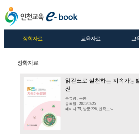
장학자료
교육자료
교
장학자료
읽걷쓰로 실천하는 지속가능
전
분류명 : 공통
등록일 : 2026/02/25
페이지:75, 방문:228, 만족도:--