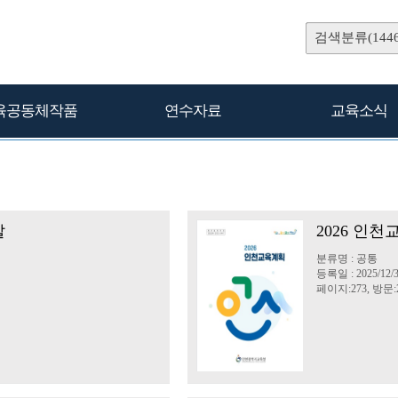
검색분류(1446
육공동체작품
연수자료
교육소식
발
2026 인
분류명 : 공통
등록일 : 2025/12/
페이지:273, 방문:2