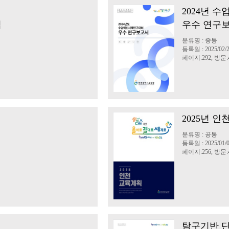
2024년 
집
우수 연구
분류명 : 중등
등록일 : 2025/02/
페이지:292, 방문:4
회
2025년 
분류명 : 공통
등록일 : 2025/01/
페이지:256, 방문:4
탐구기반 단