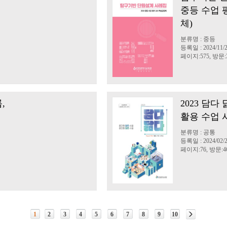
중등 수업 
체)
분류명 : 중등
등록일 : 2024/11/
페이지:575, 방문:3
,
2023 담
활용 수업 
분류명 : 공통
등록일 : 2024/02/
페이지:76, 방문:46
1
2
3
4
5
6
7
8
9
10