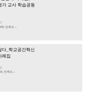
평가 교사 학습공동
27
99, 만족도:--
다 닮다_학교공간혁신
사례집
22
6, 만족도:--