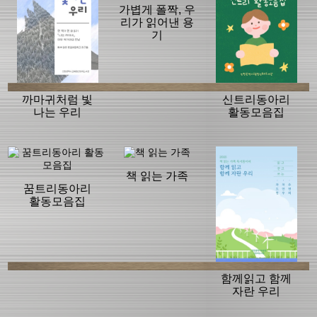
가볍게 폴짝, 우
리가 읽어낸 용
기
까마귀처럼 빛
신트리동아리
나는 우리
활동모음집
책 읽는 가족
꿈트리동아리
활동모음집
함께읽고 함께
자란 우리