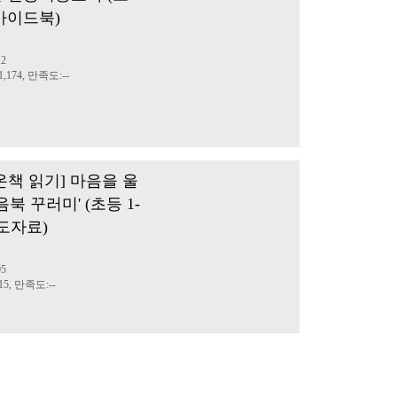
가이드북)
12
,174, 만족도:--
온책 읽기] 마음을 울
음북 꾸러미' (초등 1-
도자료)
05
5, 만족도:--