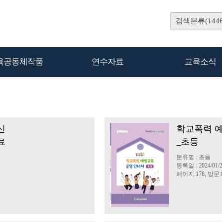
검색분류(1446
육공동체작품
연수자료
교육소식
신
학교폭력 
료
_초등
분류명 : 초등
등록일 : 2024/01/
페이지:178, 방문:8