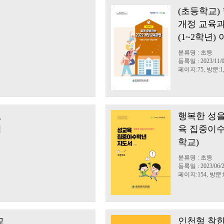
(초등학교) 
개정 교육과
(1~2학년) 
분류명 : 초등
등록일 : 2023/11/
페이지:75, 방문:1,
로
행복한 성을
업
육 집중이수
학교)
분류명 : 초등
등록일 : 2023/06/
페이지:154, 방문:8
교
인천형 착한