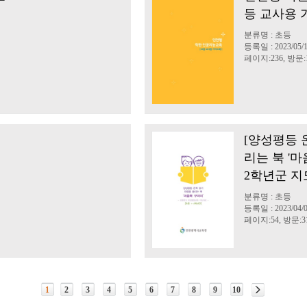
등 교사용 
분류명 : 초등
등록일 : 2023/05/
페이지:236, 방문:1
[양성평등 
리는 북 '마
2학년군 지
분류명 : 초등
등록일 : 2023/04/
페이지:54, 방문:31
1
2
3
4
5
6
7
8
9
10