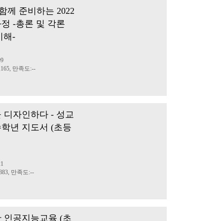
함께 준비하는 2022
정 -총론 및 각론
이해-
09
165, 만족도:--
 디자인하다 - 성교
학년 지도서 (초등
21
83, 만족도:--
 인공지능교육 (초