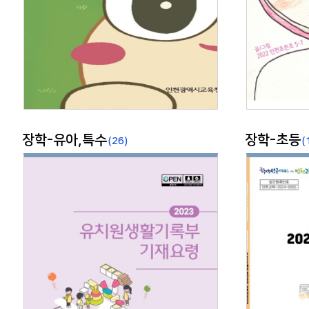
장학-유아,특수
장학-초등
(26)
(