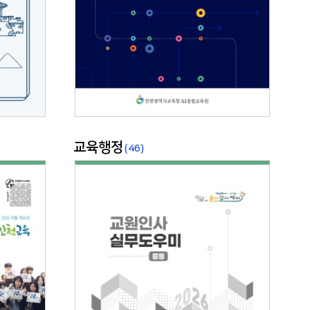
교육행정
(46)