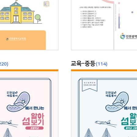
교육-중등
220)
(114)