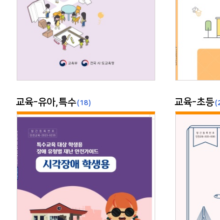
교육-유아,특수
교육-초등
(18)
(