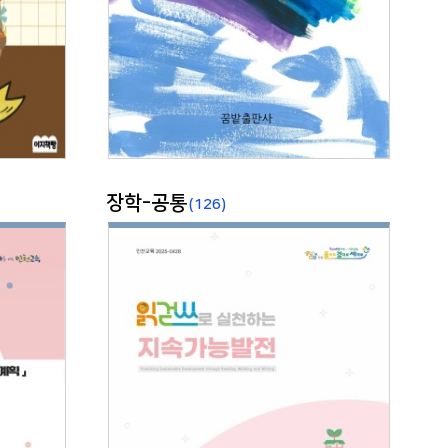
장학-공통
(126)