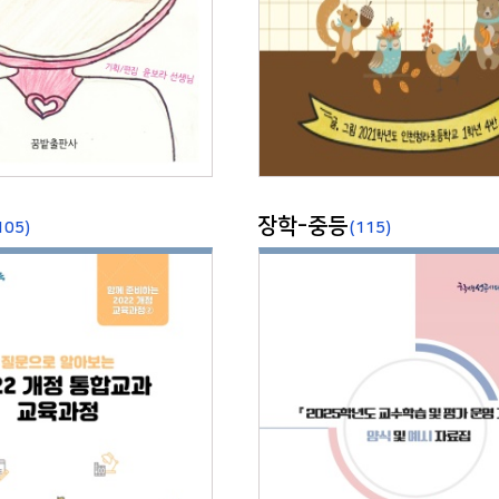
장학-중등
105)
(115)