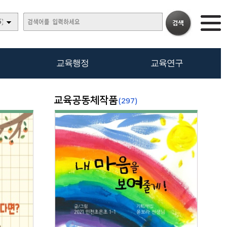
)
교육행정
교육연구
교육공동체작품
(297)