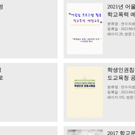
영
2021년 
학교폭력 
분류명 : 연수자
등록일 : 2021/06/
페이지:28, 방문:1,
정
학생인권침해
로
도교육청 
분류명 : 연수자
등록일 : 2021/04/
페이지:192, 방문:5
료
2017 학