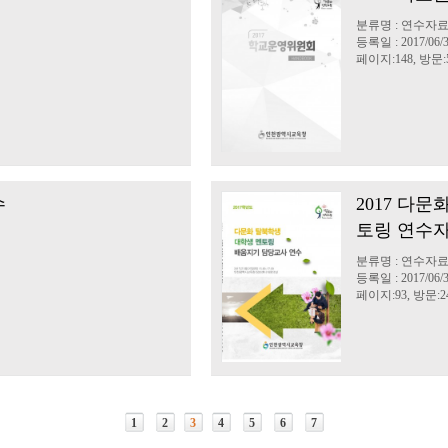
분류명 : 연수자
등록일 : 2017/06/
페이지:148, 방문:5
수
2017 다
토링 연수
분류명 : 연수자
등록일 : 2017/06/
페이지:93, 방문:24
1
2
3
4
5
6
7