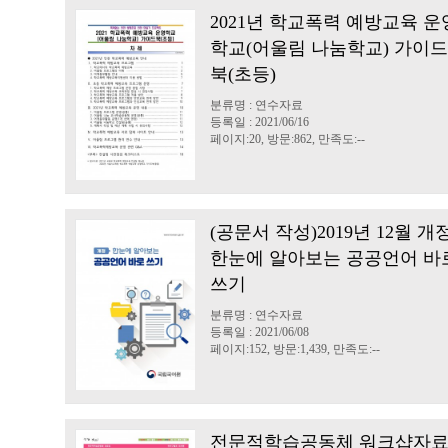
2021년 학교폭력 예방교육 운
학교(어울림 나눔학교) 가이드
북(초등)
분류명 : 연수자료
등록일 : 2021/06/16
페이지:20, 방문:862, 만족도:--
(공문서 작성)2019년 12월 개
한눈에 알아보는 공공언어 바
쓰기
분류명 : 연수자료
등록일 : 2021/06/08
페이지:152, 방문:1,439, 만족도:--
전문적학습공동체 워크샵자