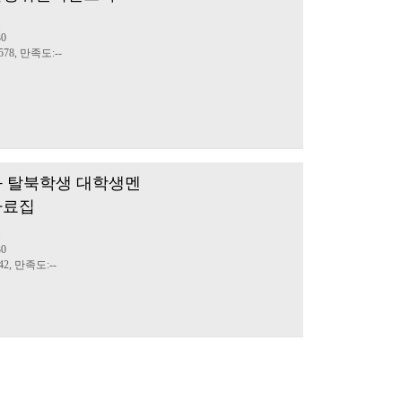
료
30
78, 만족도:--
문화 탈북학생 대학생멘
자료집
료
30
2, 만족도:--