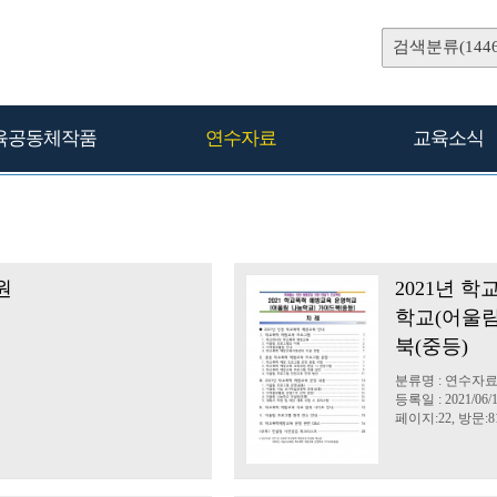
검색분류(1446
육공동체작품
연수자료
교육소식
원
2021년 
학교(어울림
북(중등)
분류명 : 연수자
등록일 : 2021/06/
페이지:22, 방문:81