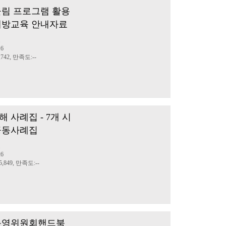
어울림 프로그램 활용
예방교육 안내자료
료
16
742, 만족도:--
 사례집 - 7개 시
공동사례집
료
26
,849, 만족도:--
교운영위원회핸드북